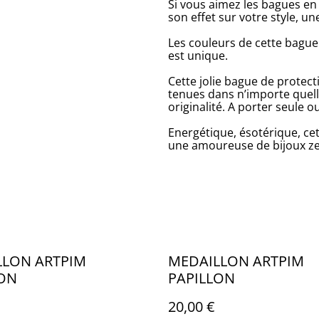
Si vous aimez les bagues en
son effet sur votre style, un
Les couleurs de cette bagu
est unique.
Cette jolie bague de prote
tenues dans n’importe quell
originalité. A porter seule 
Energétique, ésotérique, cett
une amoureuse de bijoux zen
LLON ARTPIM
MEDAILLON ARTPIM
LON
PAPILLON
20,00 €