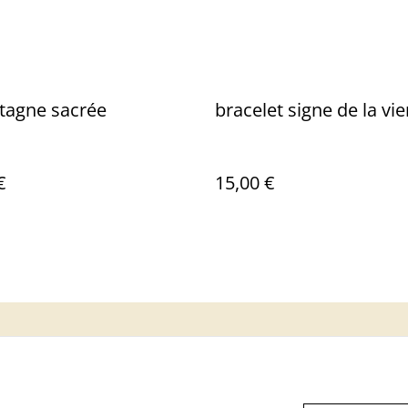
tagne sacrée
bracelet signe de la vi
€
15,00 €
Informations Légale
politique de
Cookie
confidentialité