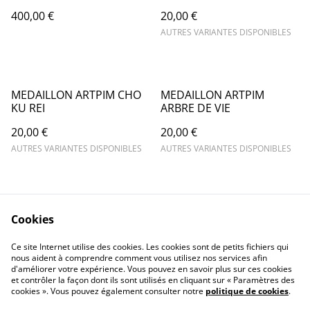
400,00 €
20,00 €
AUTRES VARIANTES DISPONIBLES
MEDAILLON ARTPIM CHO
MEDAILLON ARTPIM
KU REI
ARBRE DE VIE
20,00 €
20,00 €
AUTRES VARIANTES DISPONIBLES
AUTRES VARIANTES DISPONIBLES
Cookies
Ce site Internet utilise des cookies. Les cookies sont de petits fichiers qui
nous aident à comprendre comment vous utilisez nos services afin
Contact
Informations Légale
d'améliorer votre expérience. Vous pouvez en savoir plus sur ces cookies
politique de
Cookie
et contrôler la façon dont ils sont utilisés en cliquant sur « Paramètres des
confidentialité
cookies ». Vous pouvez également consulter notre
politique de cookies
.