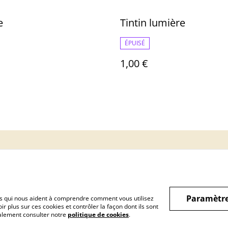
e
Tintin lumière
ÉPUISÉ
1,00 €
Informations Légale
politique de
Cookie
confidentialité
Paramètre
hiers qui nous aident à comprendre comment vous utilisez
r plus sur ces cookies et contrôler la façon dont ils sont
galement consulter notre
politique de cookies
.