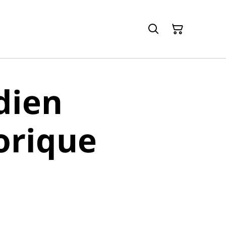
dien
orique