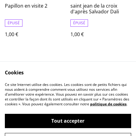
Papillon en visite 2
saint jean de la croix
d'après Salvador Dali
ÉPUISÉ
ÉPUISÉ
1,00 €
1,00 €
Cookies
Ce site Internet utilise des cookies. Les cookies sont de petits fichiers qui
nous aident à comprendre comment vous utilisez nos services afin
Contact
Informations Légale
d'améliorer votre expérience. Vous pouvez en savoir plus sur ces cookies
politique de
Cookie
et contrôler la façon dont ils sont utilisés en cliquant sur « Paramètres des
confidentialité
cookies ». Vous pouvez également consulter notre
politique de cookies
.
Tout accepter
©
2026
artpim.fr