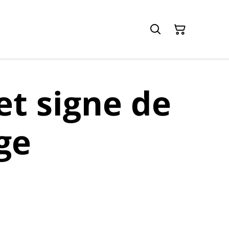
et signe de
rge