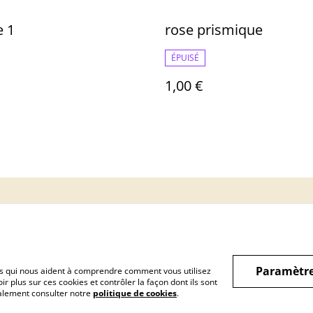
e 1
rose prismique
ÉPUISÉ
1,00 €
Informations Légale
politique de
Cookie
confidentialité
Paramètre
hiers qui nous aident à comprendre comment vous utilisez
r plus sur ces cookies et contrôler la façon dont ils sont
galement consulter notre
politique de cookies
.